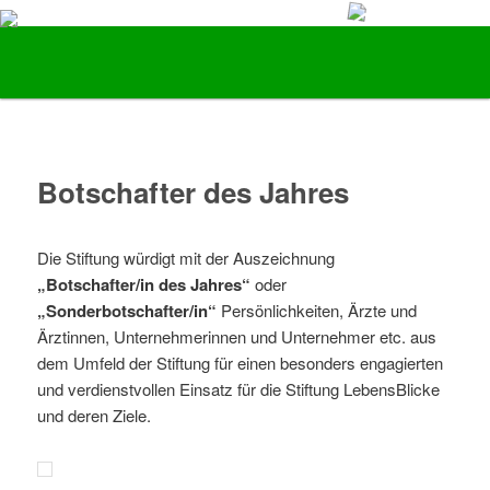
Vorsorge und Früherkennung von Darmkrebs
Hauptmenü
Zum Inhalt wechseln
Zum sekundären Inhalt wechseln
Stiftung LebensBlicke
Botschafter des Jahres
Die Stiftung würdigt mit der Auszeichnung
„Botschafter/in des Jahres“
oder
„Sonderbotschafter/in“
Persönlichkeiten, Ärzte und
Ärztinnen, Unternehmerinnen und Unternehmer etc. aus
dem Umfeld der Stiftung für einen besonders engagierten
und verdienstvollen Einsatz für die Stiftung LebensBlicke
und deren Ziele.