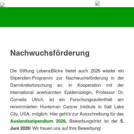
Vorsorge und Früherkennung von Darmkrebs
Hauptmenü
Zum Inhalt wechseln
Zum sekundären Inhalt wechseln
Stiftung LebensBlicke
Nachwuchsförderung
Die Stiftung LebensBlicke bietet auch 2026 wieder ein
Stipendien-Programm zur Nachwuchsförderung in der
Darmkrebsforschung an. In Kooperation mit der
international anerkannten Epidemiologin, Professor Dr.
Cornelia Ulrich, ist ein Forschungsaufenthalt am
renommierten Huntsman Cancer Institute in Salt Lake
City, USA, möglich. Hier geht’s zur Ausschreibung für das
Auslandsstipendium 2026
.
Bewerbungsfrist ist der
5.
Juni 2026
! Wir freuen uns auf Ihre Bewerbung!