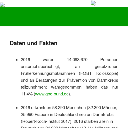
Vorsorge und Früherkennung von Darmkrebs
Hauptmenü
Zum Inhalt wechseln
Zum sekundären Inhalt wechseln
Stiftung LebensBlicke
Daten und Fakten
2016 waren 14.098.670 Personen
anspruchsberechtigt, an gesetzlichen
Früherkennungsmaßnahmen (FOBT, Koloskopie)
und an Beratungen zur Prävention von Darmkrebs
teilzunehmen; wahrgenommen haben das nur
11,4% (
www.gbe-bund.de
).
2016 erkrankten 58.290 Menschen (32.300 Männer,
25.990 Frauen) in Deutschland neu an Darmkrebs
(Robert-Koch-Institut 2017). 2016 starben allein in
Deutschland 24.802 Menschen (13.411 Männer und