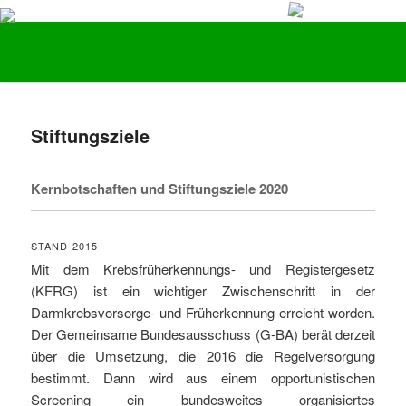
Vorsorge und Früherkennung von Darmkrebs
Hauptmenü
Zum Inhalt wechseln
Zum sekundären Inhalt wechseln
Stiftung LebensBlicke
Stiftungsziele
Kernbotschaften und Stiftungsziele 2020
STAND 2015
Mit dem Krebsfrüherkennungs- und Registergesetz
(KFRG) ist ein wichtiger Zwischenschritt in der
Darmkrebsvorsorge- und Früherkennung erreicht worden.
Der Gemeinsame Bundesausschuss (G-BA) berät derzeit
über die Umsetzung, die 2016 die Regelversorgung
bestimmt. Dann wird aus einem opportunistischen
Screening ein bundesweites organisiertes