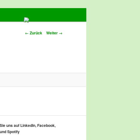
Bilder-Navigation
← Zurück
Weiter →
ie uns auf LinkedIn, Facebook,
und Spotify