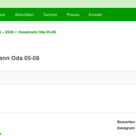
von Darmkrebs
ln
uns
Aktivitäten
Termine
Presse
Kontakt
nsBlicke
6 × 2049
in
Hausmann Oda 05-08
nn Oda 05-08
Besuchen S
Instagram 
k