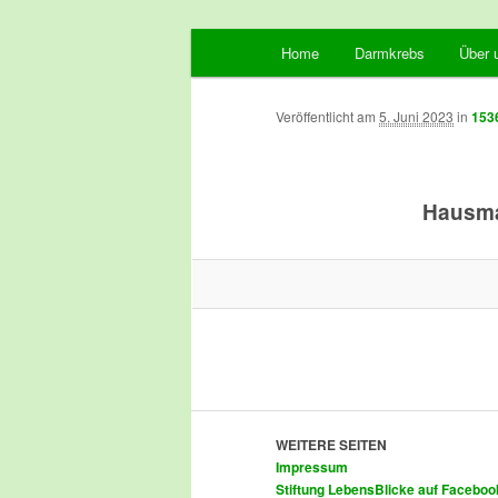
Hauptmenü
Vorsorge und Früherkennung 
Home
Zum Inhalt wechseln
Zum sekundären Inhalt wechse
Darmkrebs
Über 
Stiftung Lebe
Veröffentlicht am
5. Juni 2023
in
153
Hausma
WEITERE SEITEN
Impressum
Stiftung LebensBlicke auf Faceboo