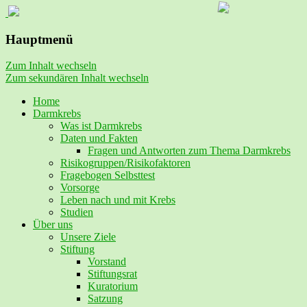
Vorsorge und Früherkennung von
Stiftung LebensBlicke
Hauptmenü
Darmkrebs
Zum Inhalt wechseln
Zum sekundären Inhalt wechseln
Home
Darmkrebs
Was ist Darmkrebs
Daten und Fakten
Fragen und Antworten zum Thema Darmkrebs
Risikogruppen/Risikofaktoren
Fragebogen Selbsttest
Vorsorge
Leben nach und mit Krebs
Studien
Über uns
Unsere Ziele
Stiftung
Vorstand
Stiftungsrat
Kuratorium
Satzung