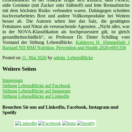
süße Getränke (mit Zucker oder Süßstoff) und fette Brotaufstriche
mit dem höchsten Risiko verbunden waren. Dahingegen schnitten
hochverarbeitetes Brot und andere Vollkornprodukte bei Weitem
besser ab. Die Autoren sehen hier das Salz, die gesättigten
Fettsäuren und Nitrat als verursachende Agenzien. „Nicht alles, was
in der NOVA-Klassifikation als hochprozessiert gilt, ist gleich
gesundheitsschädlich“, so Professor Dr. Dieter Schilling vom
Vorstand der Stiftung LebensBlicke.
Kahleova H, Himmelfarb J
Barnard ND BMJ Nutrition, Prevention and Health 2026;e001358
Posted on
11. Mai 2026
by
admin_LebensBlicke
Weitere Seiten
Impressum
Stiftung LebensBlicke auf Facebook
Stiftung LebensBlicke auf Instagram
Stiftung LebensBlicke auf LinkedIn
Besuchen Sie uns auf LinkedIn, Facebook, Instagram und
Spotify