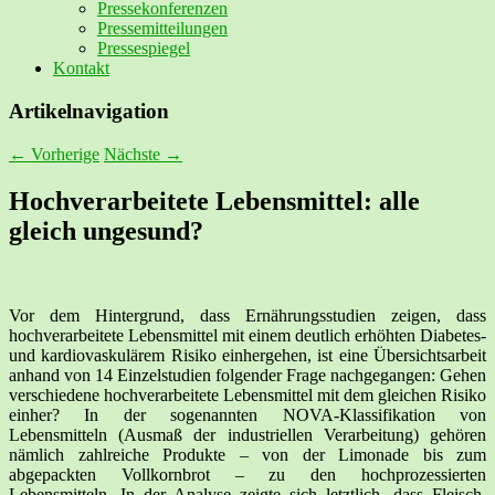
Pressekonferenzen
Pressemitteilungen
Pressespiegel
Kontakt
Artikelnavigation
←
Vorherige
Nächste
→
Hochverarbeitete Lebensmittel: alle
gleich ungesund?
Vor dem Hintergrund, dass Ernährungsstudien zeigen, dass
hochverarbeitete Lebensmittel mit einem deutlich erhöhten Diabetes-
und kardiovaskulärem Risiko einhergehen, ist eine Übersichtsarbeit
anhand von 14 Einzelstudien folgender Frage nachgegangen: Gehen
verschiedene hochverarbeitete Lebensmittel mit dem gleichen Risiko
einher? In der sogenannten NOVA-Klassifikation von
Lebensmitteln (Ausmaß der industriellen Verarbeitung) gehören
nämlich zahlreiche Produkte – von der Limonade bis zum
abgepackten Vollkornbrot – zu den hochprozessierten
Lebensmitteln. In der Analyse zeigte sich letztlich, dass Fleisch,