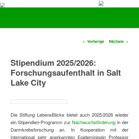
Vorsorge und Früherkennung von Darmkrebs
Hauptmenü
Zum Inhalt wechseln
Zum sekundären Inhalt wechseln
Stiftung LebensBlicke
Artikelnavigation
←
Vorherige
Nächste
→
Stipendium 2025/2026:
Forschungsaufenthalt in Salt
Lake City
Die Stiftung LebensBlicke bietet auch 2025/2026 wieder
ein Stipendien-Programm zur
Nachwuchsförderung
in der
Darmkrebsforschung an. In Kooperation mit der
international sehr anerkannten Epidemiologin Professor