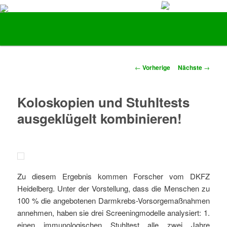
Vorsorge und Früherkennung von Darmkrebs
Hauptmenü
Zum Inhalt wechseln
Zum sekundären Inhalt wechseln
Stiftung LebensBlicke
Artikelnavigation
←
Vorherige
Nächste
→
Koloskopien und Stuhltests
ausgeklügelt kombinieren!
Zu diesem Ergebnis kommen Forscher vom DKFZ
Heidelberg. Unter der Vorstellung, dass die Menschen zu
100 % die angebotenen Darmkrebs-Vorsorgemaßnahmen
annehmen, haben sie drei Screeningmodelle analysiert: 1.
einen immunologischen Stuhltest alle zwei Jahre