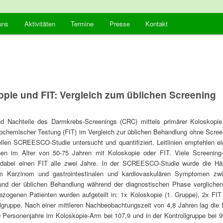
von Darmkrebs
ln
uns
Aktivitäten
Termine
Presse
Kontakt
nsBlicke
pie und FIT: Vergleich zum üblichen Screening
nd Nachteile des Darmkrebs-Screenings (CRC) mittels primärer Koloskopie 
chemischer Testung (FIT) im Vergleich zur üblichen Behandlung ohne Scree
ellen SCREESCO-Studie untersucht und quantifiziert. Leitlinien empfehlen e
en im Alter von 50-75 Jahren mit Koloskopie oder FIT. Viele Screenin
dabei einen FIT alle zwei Jahre. In der SCREESCO-Studie wurde die Häu
em Karzinom und gastrointestinalen und kardiovaskulären Symptomen z
und der üblichen Behandlung während der diagnostischen Phase verglichen.
ezogenen Patienten wurden aufgeteilt in: 1x Koloskopie (1. Gruppe), 2x FIT
lgruppe. Nach einer mittleren Nachbeobachtungszeit von 4,8 Jahren lag die 
 Personenjahre im Koloskopie-Arm bei 107,9 und in der Kontrollgruppe bei 9