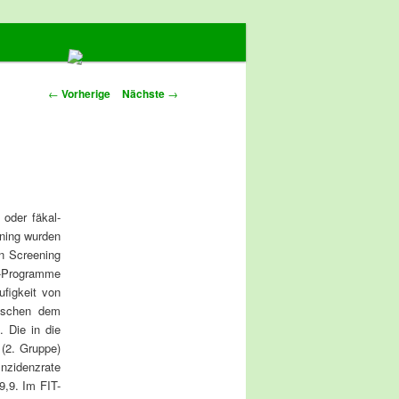
Artikelnavigation
←
Vorherige
Nächste
→
oder fäkal-
ning wurden
in Screening
g-Programme
figkeit von
wischen dem
 Die in die
 (2. Gruppe)
Inzidenzrate
9,9. Im FIT-