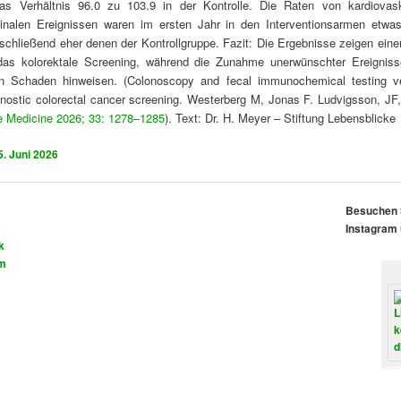
s Verhältnis 96.0 zu 103.9 in der Kontrolle. Die Raten von kardiovas
stinalen Ereignissen waren im ersten Jahr in den Interventionsarmen etwa
schließend eher denen der Kontrollgruppe. Fazit: Die Ergebnisse zeigen eine
r das kolorektale Screening, während die Zunahme unerwünschter Ereigniss
en Schaden hinweisen. (Colonoscopy and fecal immunochemical testing v
gnostic colorectal cancer screening. Westerberg M, Jonas F. Ludvigsson, JF
e Medicine 2026; 33: 1278–1285
). Text: Dr. H. Meyer – Stiftung Lebensblicke
5. Juni 2026
Besuchen S
Instagram 
k
am