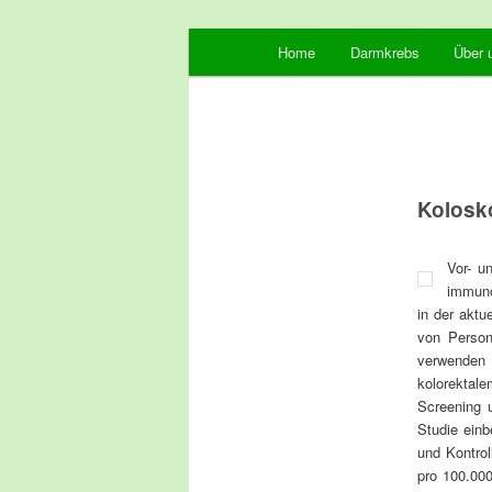
Hauptmenü
Vorsorge und Früherkennung 
Home
Zum Inhalt wechseln
Zum sekundären Inhalt wechse
Darmkrebs
Über 
Stiftung Lebe
Kolosko
Vor- u
immuno
in der aktu
von Person
verwenden 
kolorektal
Screening 
Studie einb
und Kontrol
pro 100.000